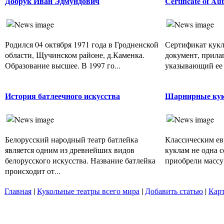
Добрук Иван Эдмундович
Certificate of Au
Родился 04 октября 1971 года в Гродненской
Сертификат куклы
области, Щучинском районе, д.Каменка.
документ, прила
Образование высшее. В 1997 го...
указывающий ее 
История батлеечного искусства
Шарнирные ку
Белорусский народный театр батлейка
Классическим е
является одним из древнейших видов
куклам не одна с
белорусского искусства. Название батлейка
приобрели массу 
происходит от...
Главная
|
Кукольные театры всего мира
|
Добавить статью
|
Карт