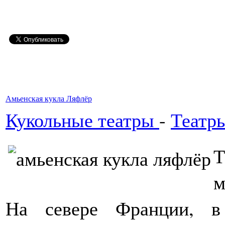
Амьенская кукла Ляфлёр
Кукольные театры
-
Театр
Т
м
На севере Франции, в