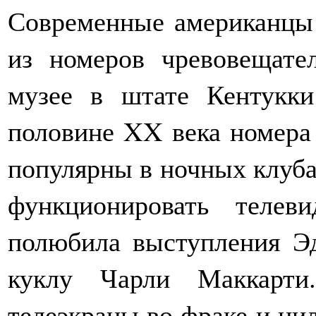
Современные американцы 
из номеров чревовещате
музее в штате Кентукки
половине XX века номера
популярны в ночных клубах
функционировать телеви
полюбила выступления Эд
куклу Чарли Маккарти
телеэкраны во фраке и цил