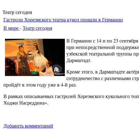
Театр сегодня
Гастроли Хорезмского театра кукол прошли в Германии
В мире
-
Театр сегодня
В Германии с 14 и по 23 сентябр
при непосредственной поддержке
узбекской театральной труппы пр
Дармштадт.
Кроме этого, в Дармштадте актёр
сотрудничество с различными стр
пройдёт в этом году уже в 4-й раз.
В рамках описываемых гастролей Хорезмского кукольного те
Ходжи Насреддина».
Добавить комментарий