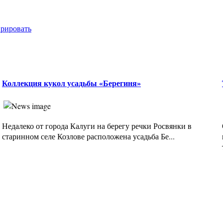
врировать
Коллекция кукол усадьбы «Берегиня»
Недалеко от города Калуги на берегу речки Росвянки в
старинном селе Козлове расположена усадьба Бе...