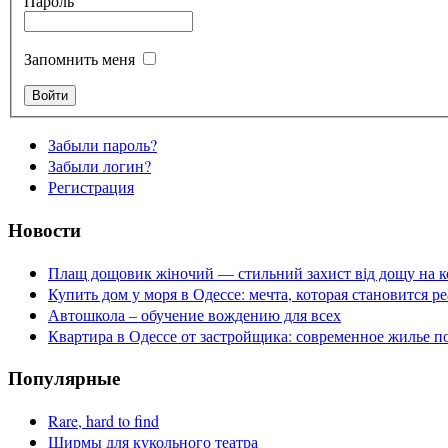
Пароль
Запомнить меня
Забыли пароль?
Забыли логин?
Регистрация
Новости
Плащ дощовик жіночий — стильний захист від дощу на к
Купить дом у моря в Одессе: мечта, которая становится р
Автошкола – обучение вождению для всех
Квартира в Одессе от застройщика: современное жилье п
Популярные
Rare, hard to find
Ширмы для кукольного театра