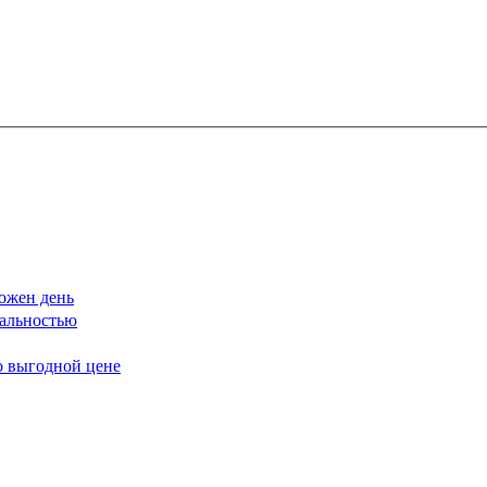
ожен день
еальностью
о выгодной цене