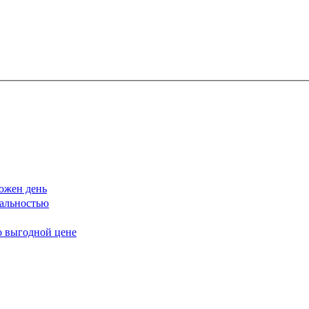
ожен день
еальностью
о выгодной цене