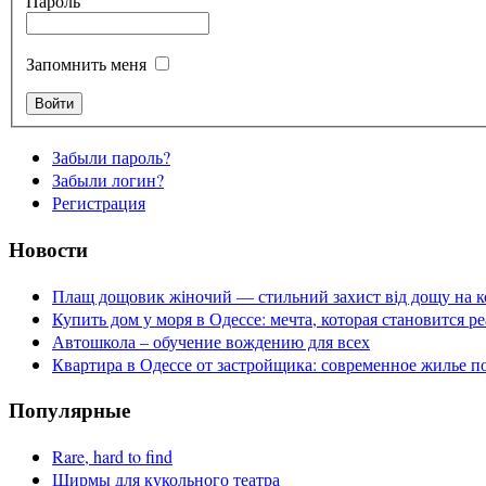
Пароль
Запомнить меня
Забыли пароль?
Забыли логин?
Регистрация
Новости
Плащ дощовик жіночий — стильний захист від дощу на к
Купить дом у моря в Одессе: мечта, которая становится р
Автошкола – обучение вождению для всех
Квартира в Одессе от застройщика: современное жилье п
Популярные
Rare, hard to find
Ширмы для кукольного театра