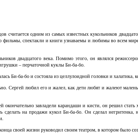
цов считается одним из самых известных кукольников двадцато
о фильмы, спектакли и книги узнаваемы и любимы во всем мире
ьников двадцатого века. Помимо этого, он являлся режиссер
 игрушки – перчаточной куклы Би-ба-бо.
сь Би-ба-бо и состояла из целлулоидной головки и халатика, ко
о. Сергей любил его и жалел, как дети любят и жалеют маленьки
й окончательно завладели карандаши и кисти, он решил стать 
 сделать на продажи кукол Би-ба-бо. Он сделал негритенка, н
и.
 конца своей жизни руководил своим театром, в котором было соз