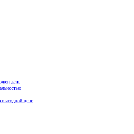
ожен день
еальностью
о выгодной цене