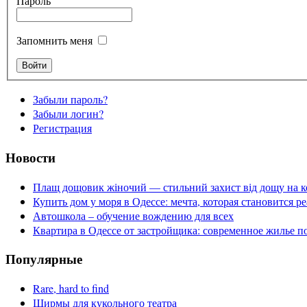
Пароль
Запомнить меня
Забыли пароль?
Забыли логин?
Регистрация
Новости
Плащ дощовик жіночий — стильний захист від дощу на к
Купить дом у моря в Одессе: мечта, которая становится р
Автошкола – обучение вождению для всех
Квартира в Одессе от застройщика: современное жилье п
Популярные
Rare, hard to find
Ширмы для кукольного театра