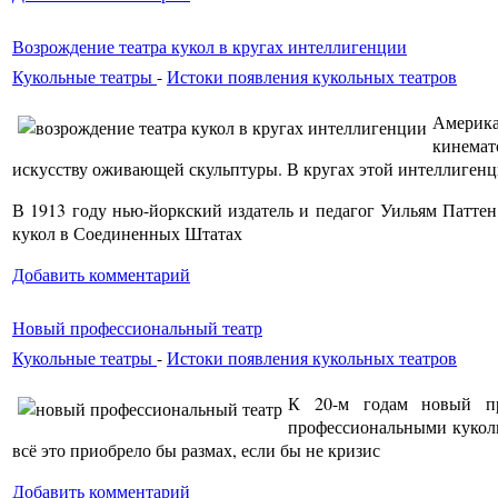
Возрождение театра кукол в кругах интеллигенции
Кукольные театры
-
Истоки появления кукольных театров
Америка
кинемат
искусству оживающей скульптуры. В кругах этой интеллигенц
В 1913 году нью-йоркский издатель и педагог Уильям Паттен
кукол в Соединенных Штатах
Добавить комментарий
Новый профессиональный театр
Кукольные театры
-
Истоки появления кукольных театров
К 20-м годам новый пр
профессиональными кукол
всё это приобрело бы размах, если бы не кризис
Добавить комментарий