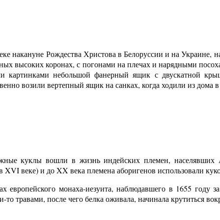
еке накануне Рождества Христова в Белоруссии и на Украине, н
ных высоких коронах, с погонами на плечах и нарядными посох
ми картинками небольшой фанерный ящик с двускатной кры
енно возили вертепный ящик на санках, когда ходили из дома в
жные куклы вошли в жизнь индейских племен, населявших А
в XVI веке) и до XX века племена аборигенов использовали кук
 европейского монаха-иезуита, наблюдавшего в 1655 году за
-то травами, после чего белка оживала, начинала крутиться вокр