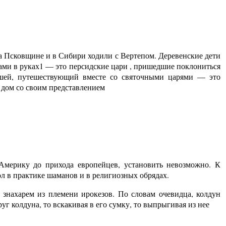
а Псковщине и в Сибири ходили с Вертепом. Деревенские дети
ами в руках1 — это персидские цари , пришедшие поклониться
шей, путешествующий вместе со святочными царями — это
 дом со своим представлением
мерику до прихода европейцев, установить невозможно. К
ол в практике шаманов и в религиозных обрядах.
 знахарем из племени ирокезов. По словам очевидца, колдун
уг колдуна, то вскакивая в его сумку, то выпрыгивая из нее