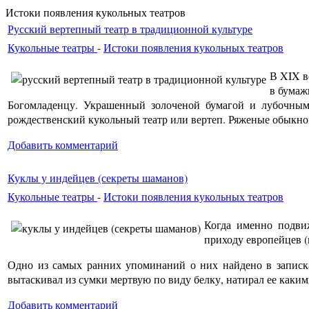
Истоки появления кукольных театров
Русский вертепный театр в традиционной культуре
Кукольные театры
-
Истоки появления кукольных театров
В XIX в
в бумаж
Богомладенцу. Украшенный золоченой бумагой и лубочны
рождественский кукольный театр или вертеп. Ряженые обыкнов
Добавить комментарий
Куклы у индейцев (секреты шаманов)
Кукольные театры
-
Истоки появления кукольных театров
Когда именно подви
приходу европейцев (
Одно из самых ранних упоминаний о них найдено в записках
вытаскивал из сумки мертвую по виду белку, натирал ее какими
Добавить комментарий