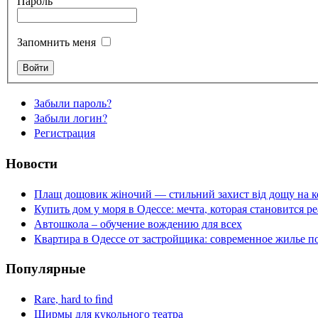
Пароль
Запомнить меня
Забыли пароль?
Забыли логин?
Регистрация
Новости
Плащ дощовик жіночий — стильний захист від дощу на к
Купить дом у моря в Одессе: мечта, которая становится р
Автошкола – обучение вождению для всех
Квартира в Одессе от застройщика: современное жилье п
Популярные
Rare, hard to find
Ширмы для кукольного театра