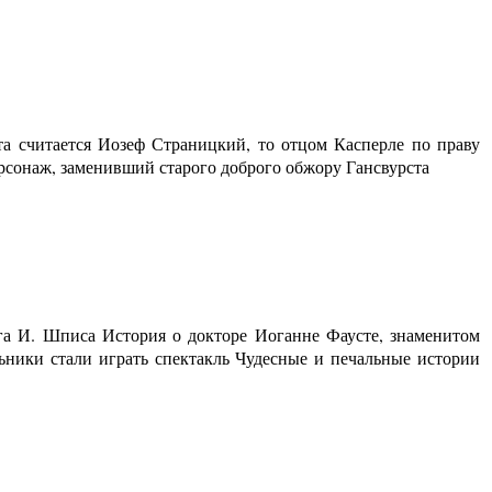
та считается Иозеф Страницкий, то отцом Касперле по праву
ерсонаж, заменивший старого доброго обжору Гансвурста
га И. Шписа История о докторе Иоганне Фаусте, знаменитом
ники стали играть спектакль Чудесные и печальные истории