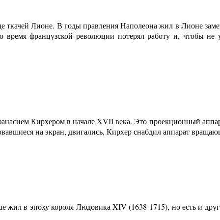
е ткачей Лионе. В годы правления Наполеона жил в Лионе заме
о время французской революции потерял работу и, чтобы не 
анасием Кирхером в начале XVII века. Это проекционный аппар
овавшиеся на экран, двигались, Кирхер снабдил аппарат вращаю
е жил в эпоху короля Людовика XIV (1638-1715), но есть и дру