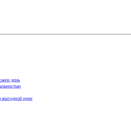
ожен день
еальностью
о выгодной цене