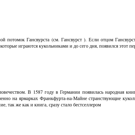
й потомок Гансвурста (см. Гансвурст ). Если отцом Гансвурс
 которые играются кукольниками и до сего дня, появился этот п
овечеством. В 1587 году в Германии появилась народная кни
менно на ярмарках Франкфурта-на-Майне странствующие куколь
е, так же как и книга, сразу стало бестселлером