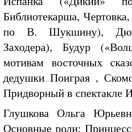
Испанка («Дикий» п
Библиотекарша, Чертовка,
по В. Шукшину), Дюй
Заходера), Будур («Во
мотивам восточных сказ
дедушки Поиграя , Ском
Придворный в спектакле И
Глушкова Ольга Юрьевн
Основные роли: Принцесса