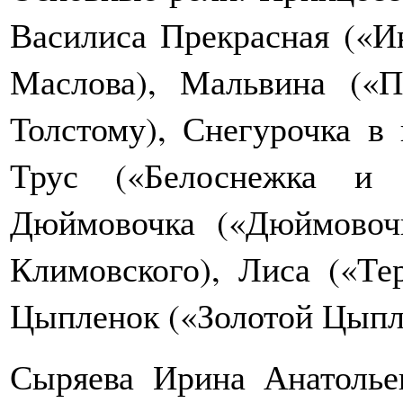
Василиса Прекрасная («И
Маслова), Мальвина («
Толстому), Снегурочка в
Трус («Белоснежка и 
Дюймовочка («Дюймовочк
Климовского), Лиса («Те
Цыпленок («Золотой Цыпл
Сыряева Ирина Анатольев