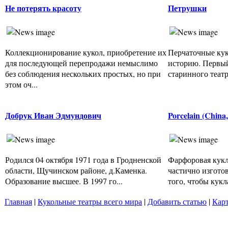
Не потерять красоту
Петрушки
Коллекционирование кукол, приобретение их
Перчаточные ку
для последующей перепродажи немыслимо
историю. Первы
без соблюдения нескольких простых, но при
старинного театр
этом оч...
Добрук Иван Эдмундович
Porcelain (China
Родился 04 октября 1971 года в Гродненской
Фарфоровая кукл
области, Щучинском районе, д.Каменка.
частично изгото
Образование высшее. В 1997 го...
того, чтобы кукла
Главная
|
Кукольные театры всего мира
|
Добавить статью
|
Карт