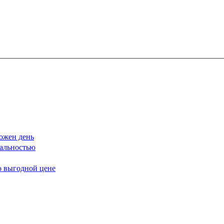
ожен день
еальностью
о выгодной цене