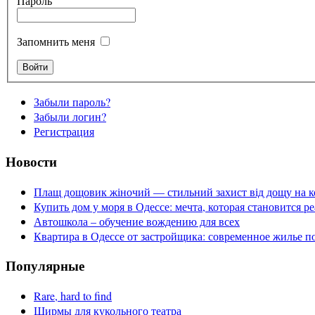
Пароль
Запомнить меня
Забыли пароль?
Забыли логин?
Регистрация
Новости
Плащ дощовик жіночий — стильний захист від дощу на к
Купить дом у моря в Одессе: мечта, которая становится р
Автошкола – обучение вождению для всех
Квартира в Одессе от застройщика: современное жилье п
Популярные
Rare, hard to find
Ширмы для кукольного театра