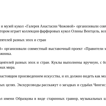
 и музей кукол «Галерея Анастасии Чижовой» организовали со
отором играет коллекция фарфоровых кукол Олины Вентцель, вс
ятелей разных эпох и стран
й» организовали совместный выставочный проект «Правители ми
ожника.
деятелей разных эпох и стран. Куклы выполнены вручную, с 
нах мира.
 настоящим произведением искусства, и их должно видеть как м
ьных целях. Экскурсоводы расскажут о загадках и судьбах Чинги
кол имени Образцова в виде старинных гравюр, музыкальных 