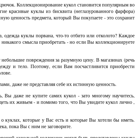
 крючок. Коллекционирование кукол становится популярным во
ногие красивые куклы из бисквита (неглазурованного фарфора)
нную ценность предмета, который Вы покупаете - это сохранит
а, одежда куклы порвана, что-то отбито или отколото? Каждое
 никакого смысла приобретать - но если Вы коллекционируете
 небольшие повреждения за разумную цену. В магазинах (речь
дежду и тело. Поэтому, если Вам посчастливится приобрести
олове.
ами, даже не представляя себе их истинную ценность.
, Вы даже не купите самих кукол - зато многому научитесь,
деть их живьем - и помимо того, что Вы увидите кукол лично ,
о куклах, которые у Вас есть и которые Вы хотели бы иметь.
ка, пока Вы с ним не заговорите.
 хорошей кукольной коллекции могут быть представлены куклы