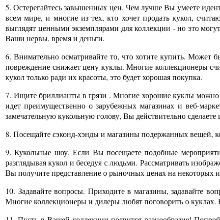
5. Остерегайтесь завышенных цен. Чем лучше Вы умеете иден
всем мире, и многие из тех, кто хочет продать кукол, счита
выглядят ценными экземплярами для коллекции - но это могут
Ваши нервы, время и деньги.
6. Внимательно осматривайте то, что хотите купить. Может б
повреждение снижает цену куклы. Многие коллекционеры счит
кукол только ради их красоты, это будет хорошая покупка.
7. Ищите бриллианты в грязи . Многие хорошие куклы можно 
идет преимущественно о зарубежных магазинах и веб-маркет
замечательную кукольную голову, Вы действительно сделаете ц
8. Посещайте сэконд-хэнды и магазины подержанных вещей, ко
9. Кукольные шоу. Если Вы посещаете подобные мероприятия
разглядывая кукол и беседуя с людьми. Рассматривать изображ
Вы получите представление о рыночных ценах на некоторых 
10. Задавайте вопросы. Приходите в магазины, задавайте во
Многие коллекционеры и дилеры любят поговорить о куклах. Вы
11. Пусть в Вашей коллекции появится разнообразие! Попроб