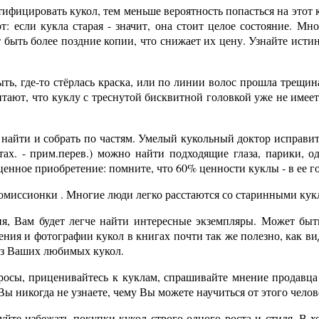
тифицировать кукол, тем меньше вероятность попасться на этот
ют: если кукла старая - значит, она стоит целое состояние. М
 быть более поздние копии, что снижает их цену. Узнайте исти
ыть, где-то стёрлась краска, или по линии волос прошла трещин
ают, что куклу с треснутой бисквитной головкой уже не имеет
найти и собрать по частям. Умелый кукольный доктор исправит
ах. - прим.перев.) можно найти подходящие глаза, парики, о
енное приобретение: помните, что 60% ценности куклы - в ее г
миссионки . Многие люди легко расстаются со старинными кукл
, Вам будет легче найти интересные экземпляры. Может быть
ения и фотографии кукол в книгах почти так же полезно, как ви
из Ваших любимых кукол.
просы, приценивайтесь к куклам, спрашивайте мнение продавца 
 никогда не узнаете, чему Вы можете научиться от этого челове
уйте избежать покупки кукол строго одного роста и стиля. В