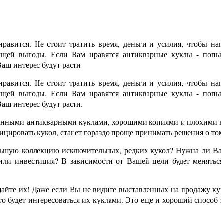
нравится. Не стоит тратить время, деньги и усилия, чтобы н
ущей выгоды. Если Вам нравятся антикварные куклы - попыт
аш интерес будут расти
нравится. Не стоит тратить время, деньги и усилия, чтобы н
ущей выгоды. Если Вам нравятся антикварные куклы - попыт
аш интерес будут расти.
линными антикварными куклами, хорошими копиями и плохими ко
фицировать кукол, станет гораздо проще принимать решения о том
льшую коллекцию исключительных, редких кукол? Нужна ли Ва
ли инвестиция? В зависимости от Вашей цели будет меняться
айте их! Даже если Вы не видите выставленных на продажу кук
о будет интересоваться их куклами. Это еще и хороший способ з