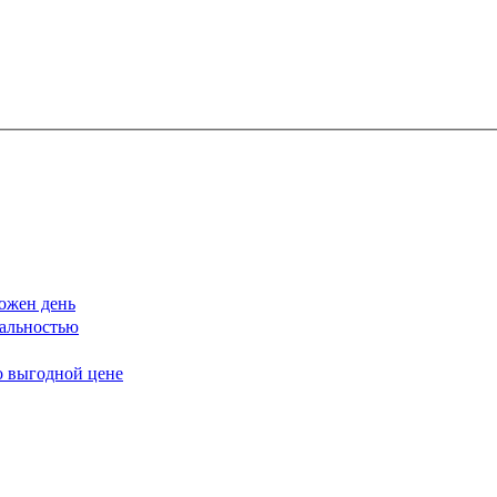
ожен день
еальностью
о выгодной цене