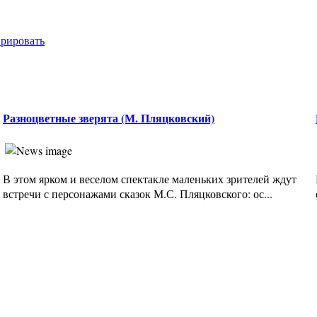
врировать
Разноцветные зверята (М. Пляцковский)
В этом ярком и веселом спектакле маленьких зрителей ждут
встречи с персонажами сказок М.С. Пляцковского: ос...