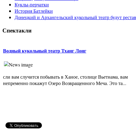
Куклы-перчатки
История Батлейки
Донецкий и Архангельский кукольный театр будут реста
Спектакли
Водный кукольный театр Тханг Лонг
сли вам случится побывать в Ханое, столице Вьетнама, вам
непременно покажут Озеро Возвращенного Меча. Это та...