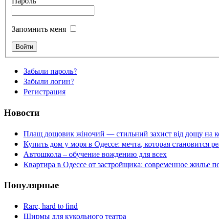
Пароль
Запомнить меня
Забыли пароль?
Забыли логин?
Регистрация
Новости
Плащ дощовик жіночий — стильний захист від дощу на к
Купить дом у моря в Одессе: мечта, которая становится р
Автошкола – обучение вождению для всех
Квартира в Одессе от застройщика: современное жилье п
Популярные
Rare, hard to find
Ширмы для кукольного театра