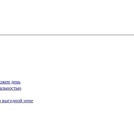
ожен день
еальностью
о выгодной цене