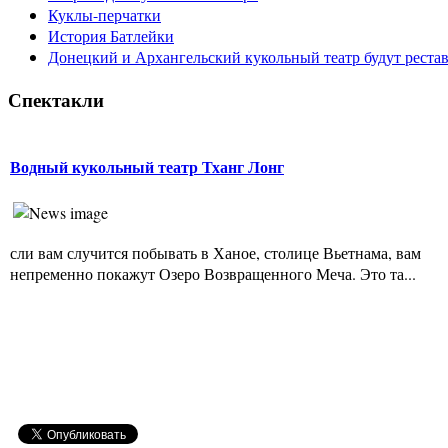
Куклы-перчатки
История Батлейки
Донецкий и Архангельский кукольный театр будут реста
Спектакли
Водный кукольный театр Тханг Лонг
сли вам случится побывать в Ханое, столице Вьетнама, вам
непременно покажут Озеро Возвращенного Меча. Это та...