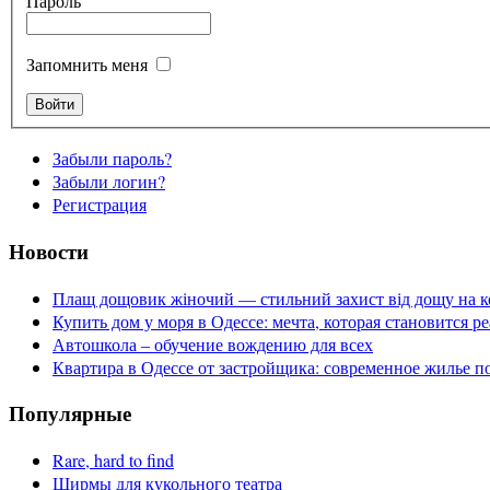
Пароль
Запомнить меня
Забыли пароль?
Забыли логин?
Регистрация
Новости
Плащ дощовик жіночий — стильний захист від дощу на к
Купить дом у моря в Одессе: мечта, которая становится р
Автошкола – обучение вождению для всех
Квартира в Одессе от застройщика: современное жилье п
Популярные
Rare, hard to find
Ширмы для кукольного театра