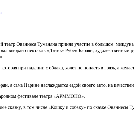
и
й театр Ованнеса Туманяна принял участие в большом, междун
 был выбран спектакль «Дзинь» Рубен Бабаян, художественный ру
н.
 которая при падении с облака, хочет не попасть в грязь, а жела
ян, а сама Нарине наслаждается ездой своего авто, на качестве
ародном фестивале театра
«АРММОНО».
ые сказку, в том числе «Кошку и собаку» по сказке Ованнесы Т