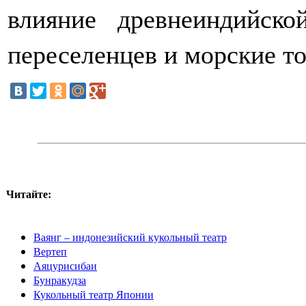
влияние древнеиндийско
переселенцев и морские т
Читайте:
Ваянг – индонезийский кукольный театр
Вертеп
Аяцурисибаи
Бунракудза
Кукольный театр Японии