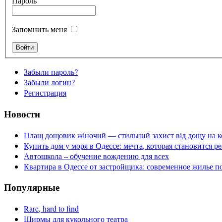
Пароль
Запомнить меня
Забыли пароль?
Забыли логин?
Регистрация
Новости
Плащ дощовик жіночий — стильний захист від дощу на к
Купить дом у моря в Одессе: мечта, которая становится р
Автошкола – обучение вождению для всех
Квартира в Одессе от застройщика: современное жилье п
Популярные
Rare, hard to find
Ширмы для кукольного театра