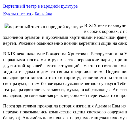
Вертепный театр в народной культуре
Куклы и театр
-
Батлейка
В XIX веке накануне
высоких коронах, с 
золоченой бумагой и лубочными картинками небольшой фанер
вертеп. Ряженые обыкновенно возили вертепный ящик на санка
В XIX веке накануне Рождества Христова в Белоруссии и на У
нарядными посохами в руках - это персидские цари , при
двускатной крышей, путешествующий вместе со святочными ц
ходили из дома в дом со своим представлением. Поднявшис
колядовщики вносили театр в горницу, ставили его на стол и
свет разума, в нем бо звездам служащие звездою учахуся Теб
театра, раздвигались занавеси, кукла, изображающая Анг
колядами, ритмизованная речь персонажей перетекала то в проз
Перед зрителями проходила история изгнания Адама и Евы из
нередко показывались комические сцены светского содержани
бандура). Ансамбль исполнял как народную танцевальную музы