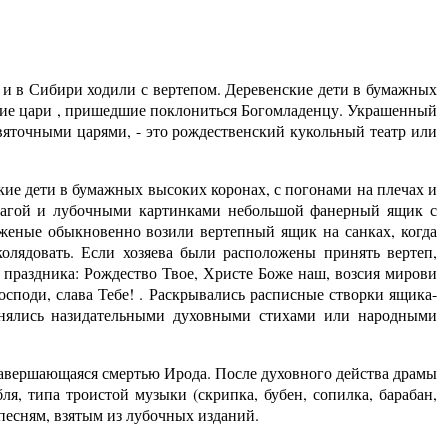
 и в Сибири ходили с вертепом. Деревенские дети в бумажных
ские цари , пришедшие поклониться Богомладенцу. Украшенный
яточными царями, - это рождественский кукольный театр или
кие дети в бумажных высоких коронах, с погонами на плечах и
умагой и лубочными картинками небольшой фанерный ящик с
яженые обыкновенно возили вертепный ящик на санках, когда
олядовать. Если хозяева были расположены принять вертеп,
ь праздника: Рождество Твое, Христе Боже наш, возсия мирови
осподи, слава Тебе! . Раскрывались расписные створки ящика-
менялись назидательными духовными стихами или народными
завершающаяся смертью Ирода. После духовного действа драмы
я, типа троистой музыки (скрипка, бубен, сопилка, барабан,
песням, взятым из лубочных изданий.