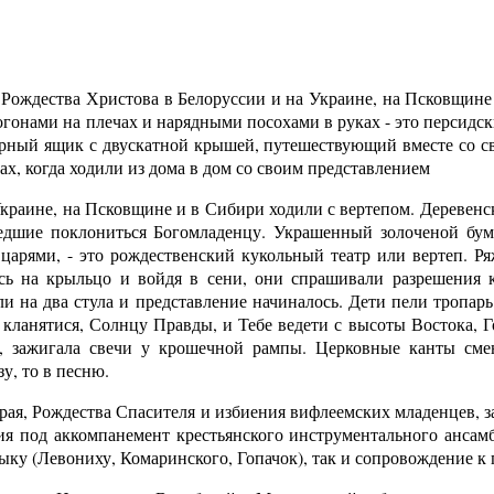
 Рождества Христова в Белоруссии и на Украине, на Псковщине
погонами на плечах и нарядными посохами в руках - это персид
ный ящик с двускатной крышей, путешествующий вместе со св
х, когда ходили из дома в дом со своим представлением
краине, на Псковщине и в Сибири ходили с вертепом. Деревенс
шедшие поклониться Богомладенцу. Украшенный золоченой б
арями, - это рождественский кукольный театр или вертеп. Р
ь на крыльцо и войдя в сени, они спрашивали разрешения к
ли на два стула и представление начиналось. Дети пели тропар
е кланятися, Солнцу Правды, и Тебе ведети с высоты Востока, Г
ела, зажигала свечи у крошечной рампы. Церковные канты с
у, то в песню.
 рая, Рождества Спасителя и избиения вифлеемских младенцев, 
я под аккомпанемент крестьянского инструментального ансамбл
ку (Левониху, Комаринского, Гопачок), так и сопровождение к 