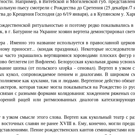
тности. Например, в Витебской и Могилевской губ. представлен
льную пьесу смотрели с Рождества до Сретения (25 декабря /7 я
ва до Крещения Господня (до 6/19 января), а в Купянском у. Харь
рождественской ритуальностью и поэтому редко показывались в
, в г. Батурине на Украине хозяин вертепа демонстрировал све
ера . Именно это название используется в православной церко
ному приносит... (кондак праздника). Некоторые исследовател
тры часто украшались вертящимися хороводами плоских фигур и
во бетлегем (от Вифлеем). Белорусская кукольная драма усвоила
ание шопка (от польского szopka - сеновал). Вертеп в узком с
х кукол, сопровождаемое пением и диалогами. В широком с
сполняемое как куклами, так и людьми. Вертепное действо обяз
 актеров, которая также могла показываться на Рождество (о р
связан с разными формами колядования: хождением ряженых со 
ворений рацей или ритмизованных диалогов катехизирующег
 в узком смысле этого слова. Вертеп как кукольный театр с 
у восточных славян не ранее XVIII в. Ему, конечно, могли пред
ставлениями. Пение рождественских кантов семинаристами или