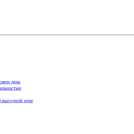
ожен день
еальностью
о выгодной цене