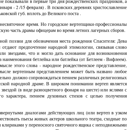
ие показывали в первые три дня рождественских праздников, а
нваря - 2 /15 февраля) . В псковских деревнях христославление
ковской губ. вплоть до Великого поста .
 несвяточное время. Но городские вертепщики-профессионалы
тскую часть драмы офицерам во время летних лагерных сборов.
вной поэзии для обозначения места рождения Спасителя: Дева
и отдают предпочтение народной этимологии, связывая слово
ли звездами, что и могло дать основание для возникновения
 наименования бетлейка или батлейка (от Бетлеем - Вифлеем).
мысле этого слова - народное рождественское представление,
мысле вертепным представлением может быть названо любое
ательно должно сопровождаться пением различных религиозных
усской народной драме. В широком понимании вертеп является
звездой (в виде разноцветного фонаря на шесте) или яслями с
о характера, пением духовных стихов с целью получения
развернутыми диалогами действующих лиц (или вертеп в узком
шествовать пьесы живых актеров школьного театра, сходные по
 клириками у переносного святочного ящика с неподвижными