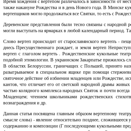
Время хождения с вертепом различалось в зависимости от мес
также накануне Рождества и в день Нового года. В Минске куко
вертепщиков могло продолжаться все Святки, то есть с Рождест
Деревенские представления были тесно связаны с народной 
могли выступать на ярмарках в любой календарный период. Так
Слово вертеп происходит от старославянского вертепъ - пещ
днесь Пресущественнаго рождает, и земля вертеп Неприступ
вертеп с глаголом вертеть . Рождественские кукольные теа
подобной этимологии. В украинском Закарпатье прижилось сло
В областях Белоруссии, граничащих с Польшей, принято назв
разыгрываемое в специальном ящике при помощи стержневы
святочное действие об избиении младенцев или Рождестве, и
кантов, что отличает его от светской народной драмы живых
частью колядного комплекса народных Святок и почти всегда 
Младенцем; чтением школьниками рождественских стихот
вознаграждения и др.
Данная статья посвящена главным образом вертепному театру
смысле слова) - явление относительно позднее, сложившееся 
содержанию и композиции (Г последующими кукольными пред