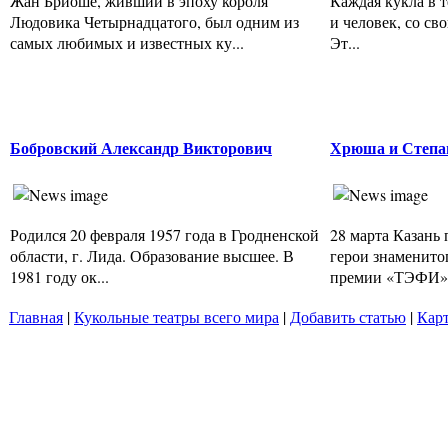
Жан Бриоше, живший в эпоху короля
Каждая кукла в т
Людовика Четырнадцатого, был одним из
и человек, со св
самых любимых и известных ку...
Эт...
Бобровский Александр Викторович
Хрюша и Степаш
Родился 20 февраля 1957 года в Гродненской
28 марта Казань
области, г. Лида. Образование высшее. В
герои знаменитог
1981 году ок...
премии «ТЭФИ» «
Главная
|
Кукольные театры всего мира
|
Добавить статью
|
Карт