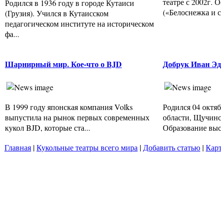
театре с 2002г. 
Родился в 1936 году в городе Кутаиси
(«Белоснежка и се
(Грузия). Учился в Кутаисском
педагогическом институте на историческом
фа...
Шарнирный мир. Кое-что о BJD
Добрук Иван Э
В 1999 году японская компания Volks
Родился 04 октяб
выпустила на рынок первых современных
области, Щучинс
кукол BJD, которые ста...
Образование высш
Главная
|
Кукольные театры всего мира
|
Добавить статью
|
Карт