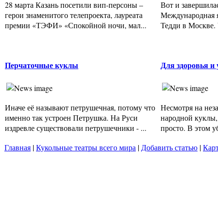
28 марта Казань посетили вип-персоны –
Вот и завершилас
герои знаменитого телепроекта, лауреата
Международная я
премии «ТЭФИ» «Спокойной ночи, мал...
Тедди в Москве. 
Перчаточные куклы
Для здоровья и 
Иначе её называют петрушечная, потому что
Несмотря на нез
именно так устроен Петрушка. На Руси
народной куклы, 
издревле существовали петрушечники - ...
просто. В этом уб
Главная
|
Кукольные театры всего мира
|
Добавить статью
|
Карт