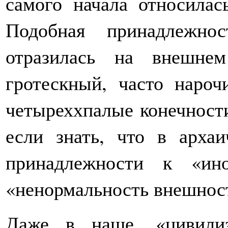
самого начала относила
Подобная принадлежно
отразилась на внешне
гротескный, часто нароч
четыреххпалые конечности
если знать, что в арха
принадлежности к «ин
«ненормальность внешност
Даже в наше, «цивилиз