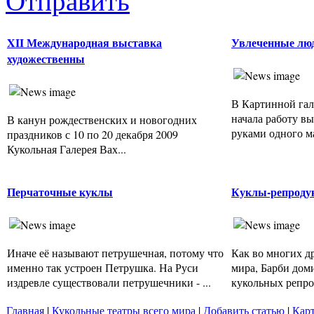
Отправить
XII Международная выставка
Увлеченные лю
художественны
В Картинной га
начала работу вы
В канун рождественских и новогодних
руками одного ма
праздников с 10 по 20 декабря 2009
Кукольная Галерея Вах...
Перчаточные куклы
Куклы-репродук
Иначе её называют петрушечная, потому что
Как во многих д
именно так устроен Петрушка. На Руси
мира, Барби дом
издревле существовали петрушечники - ...
кукольных репрод
Главная
|
Кукольные театры всего мира
|
Добавить статью
|
Карт