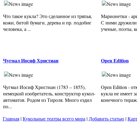
Что такое кукла? Это сделанное из тряпья,
Марионетки - ар
кожи, битой бумаги, дерева и пр. подобие
С ними дружили 
человека, а ...
ученые, поэты, к
Чугмал Иосиф Христиан
Open Edition
Чугмал Иосиф Христиан (1783 – 1855),
Open Edition - о
немецкий изобретатель, конструктор кукол-
кукла не имеет з
автоматов. Родом из Тироля. Много ездил
конечного тиража
по...
Главная
|
Кукольные театры всего мира
|
Добавить статью
|
Карт