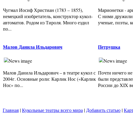
Чугмал Иосиф Христиан (1783 – 1855),
Марионетки - ар
немецкий изобретатель, конструктор кукол-
С ними дружили 
автоматов. Родом из Тироля. Много ездил
ученые, поэты, к
по...
Малов Данила Ильдарович
Петрушка
Малов Данила Ильдарович – в театре кукол с
Почти ничего не
2004г. Основные роли: Карлик Нос («Карлик
были представле
Нос» по...
России до XIX век
Главная
|
Кукольные театры всего мира
|
Добавить статью
|
Карт