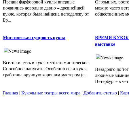
Предки фарфоровой куклы впервые
Огромных, росто
появились довольно давно – древнейшей
можно часто встр
кукле, которая была найдена неподалеку от
общественных мес
Бр...
Мистическая сущность кукол
ВРЕМЯ КУКОЛ 
выставке
Все-таки, есть в куклах что-то мистическое.
Способное напугать. Особенно если кукла
Незадолго до тог
сработана вручную хорошим мастером (с...
любимые зимние 
Петербурге в четв
Главная
|
Кукольные театры всего мира
|
Добавить статью
|
Карт