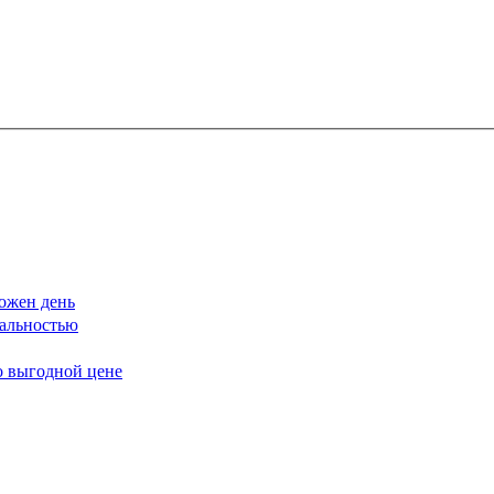
ожен день
еальностью
о выгодной цене