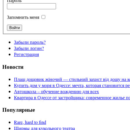
Пароль
Запомнить меня
Забыли пароль?
Забыли логин?
Регистрация
Новости
Плащ дощовик жіночий — стильний захист від дощу на к
Купить дом у моря в Одессе: мечта, которая становится р
Автошкола – обучение вождению для всех
Квартира в Одессе от застройщика: современное жилье п
Популярные
Rare, hard to find
Ширмы для кукольного театра