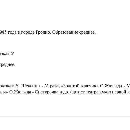
985 года в городе Гродно. Образование среднее.
азка» У
среднее.
я сказка» У. Шекспир - Утрата; «Золотой ключик» О.Жюгжда -
вы» О.Жюгжда - Снегурочка и др. (артист театра кукол первой к