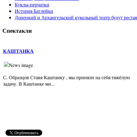
Куклы-перчатки
История Батлейки
Донецкий и Архангельский кукольный театр будут реста
Спектакли
КАШТАНКА
С. Образцов Ставя Каштанку , мы приняли на себя тяжёлую
задачу. В Каштанке мн...