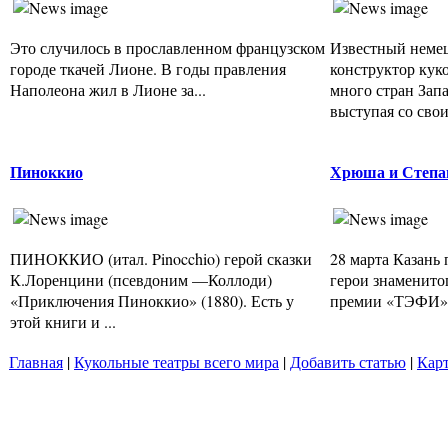
Это случилось в прославленном французском
Известный немец
городе ткачей Лионе. В годы правления
конструктор кук
Наполеона жил в Лионе за...
много стран Зап
выступая со свои
Пиноккио
Хрюша и Степаш
ПИНОККИО (итал. Pinocchio) герой сказки
28 марта Казань
К.Лоренцини (псевдоним —Коллоди)
герои знаменитог
«Приключения Пиноккио» (1880). Есть у
премии «ТЭФИ» «
этой книги и ...
Главная
|
Кукольные театры всего мира
|
Добавить статью
|
Карт