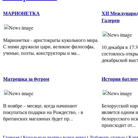
МАРИОНЕТКА
XII Международ
Галереи
Марионетки - аристократы кукольного мира.
С ними дружили цари, великие философы,
10 декабря в 17:
ученые, поэты, конструкторы и ма...
состоялось откр
декабрьской выста
Матрешка за бугром
История батлее
В ноябре – месяце, когда начинают
Белорусский нар
покупаться подарки на Рождество, - в
является одним 
британских магазинах будет пр...
белорусского иск
происходит от...
Главная
|
Кукольные театры всего мира
|
Добавить статью
|
Карт