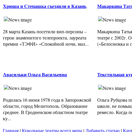
Хрюша и Степашка съездили в Казань
Макаркина Тат
28 марта Казань посетили вип-персоны –
Макаркина Татья
герои знаменитого телепроекта, лауреата
театре с 2002г. 
премии «ТЭФИ» «Спокойной ночи, мал...
(«Белоснежка и се
Авасильки Ольга Васильевна
Текстильная ку
Родилась 16 июня 1978 года в Запорожской
Ольга Рубцова п
области, город Мелитополь. Образование
школе, не помыш
среднее. В Гродненском областном театре
ремесло. Когда по
ку...
Главная
|
Кукольные театры всего мира
|
Добавить статью
|
Карт