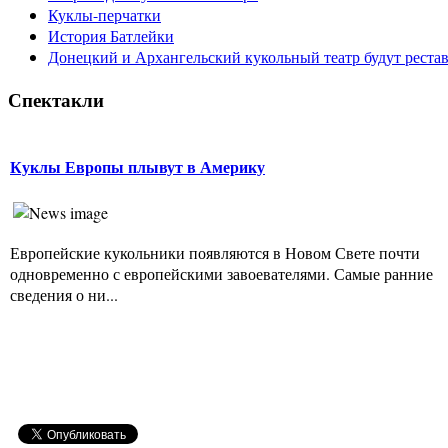
Куклы-перчатки
История Батлейки
Донецкий и Архангельский кукольный театр будут реста
Спектакли
Куклы Европы плывут в Америку
Европейские кукольники появляются в Новом Свете почти
одновременно с европейскими завоевателями. Самые ранние
сведения о ни...