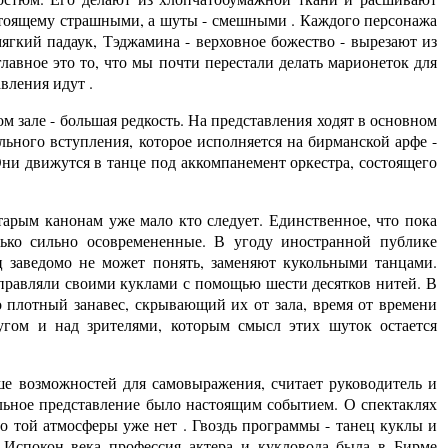
астоящему страшными, а шуты - смешными . Каждого персонажа
ягкий падаук, Тэджамина - верховное божество - вырезают из
лавное это то, что мы почти перестали делать марионеток для
вления идут .
 зале - большая редкость. На представления ходят в основном
льного вступления, которое исполняется на бирманской арфе -
 Они движутся в танце под аккомпанемент оркестра, состоящего
арым канонам уже мало кто следует. Единственное, что пока
олько сильно осовремененные. В угоду иностранной публике
 заведомо не может понять, заменяют кукольными танцами.
правляли своими куклами с помощью шести десятков нитей. В
о плотный занавес, скрывающий их от зала, время от времени
гом и над зрителями, которым смысл этих шуток остается
ше возможностей для самовыражения, считает руководитель и
ольное представление было настоящим событием. О спектаклях
но той атмосферы уже нет . Гвоздь программы - танец куклы и
 Испокон века профессия актера и кукловода была в Бирме