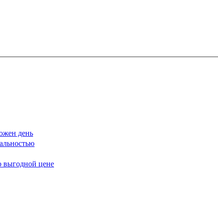
ожен день
еальностью
о выгодной цене