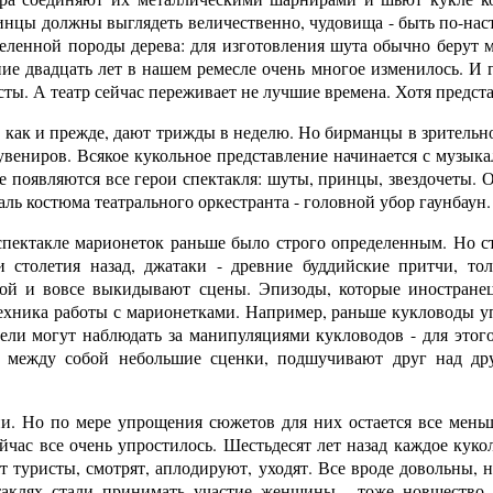
ринцы должны выглядеть величественно, чудовища - быть по-н
еленной породы дерева: для изготовления шута обычно берут м
ние двадцать лет в нашем ремесле очень многое изменилось. И г
ты. А театр сейчас переживает не лучшие времена. Хотя предста
 как и прежде, дают трижды в неделю. Но бирманцы в зрительном
увениров. Всякое кукольное представление начинается с музыка
не появляются все герои спектакля: шуты, принцы, звездочеты.
ль костюма театрального оркестранта - головной убор гаунбаун.
спектакле марионеток раньше было строго определенным. Но ст
к и столетия назад, джатаки - древние буддийские притчи, т
ой и вовсе выкидывают сцены. Эпизоды, которые иностранец
ехника работы с марионетками. Например, раньше кукловоды у
тели могут наблюдать за манипуляциями кукловодов - для этог
т между собой небольшие сценки, подшучивают друг над дру
и. Но по мере упрощения сюжетов для них остается все мень
ейчас все очень упростилось. Шестьдесят лет назад каждое кук
т туристы, смотрят, аплодируют, уходят. Все вроде довольны, 
таклях стали принимать участие женщины - тоже новшество.