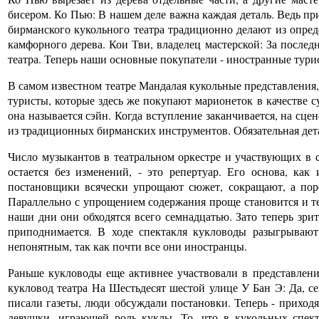
бисером. Ко Пью: В нашем деле важна каждая деталь. Ведь п
бирманского кукольного театра традиционно делают из опред
камфорного дерева. Кои Тви, владелец мастерской: За послед
театра. Теперь наши основные покупатели - иностранные турис
В самом известном театре Мандалая кукольные представления,
туристы, которые здесь же покупают марионеток в качестве с
она называется сэйн. Когда вступление заканчивается, на сце
из традиционных бирманских инструментов. Обязательная дета
Число музыкантов в театральном оркестре и участвующих в 
остается без изменений, - это репертуар. Его основа, ка
постановщики всячески упрощают сюжет, сокращают, а пор
Параллельно с упрощением содержания проще становится и т
наши дни они обходятся всего семнадцатью. Зато теперь зри
приподнимается. В ходе спектакля кукловоды разыгрываю
непонятным, так как почти все они иностранцы.
Раньше кукловоды еще активнее участвовали в представлени
кукловод театра На Шестьдесят шестой улице У Бан Э: Да, с
писали газеты, люди обсуждали постановки. Теперь - приходя
девушки, играющей роль куклы. То, что в кукольных спек