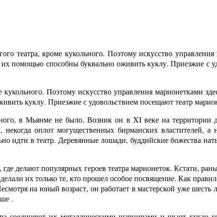
гого театра, кроме кукольного. Поэтому искусство управления
их помощью способны буквально оживить куклу. Приезжие с уд
ме кукольного. Поэтому искусство управления марионетками зд
ивить куклу. Приезжие с удовольствием посещают театр марионе
ного, в Мьянме не было. Возник он в XI веке на территории д
, некогда оплот могущественных бирманских властителей, а 
но идти в театр. Деревянные лошади, буддийские божества нат
 где делают популярных героев театра марионеток. Кстати, ран
делали их только те, кто прошел особое посвящение. Как правил
Несмотря на юный возраст, он работает в мастерской уже шесть 
ше .
тера соединяют их металлическими шарнирами и шьют кукле 