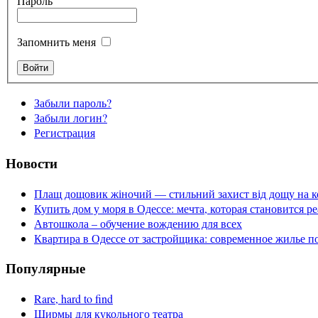
Пароль
Запомнить меня
Забыли пароль?
Забыли логин?
Регистрация
Новости
Плащ дощовик жіночий — стильний захист від дощу на к
Купить дом у моря в Одессе: мечта, которая становится р
Автошкола – обучение вождению для всех
Квартира в Одессе от застройщика: современное жилье п
Популярные
Rare, hard to find
Ширмы для кукольного театра