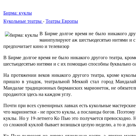
Бирма: куклы
Кукольные театры
-
Театры Европы
В Бирме долгое время не было никакого дру
манипулируют аж шестьюдесятью нитями и с 
предпочитает кино и телевизор
В Бирме долгое время не было никакого другого театра, кро
шестьюдесятью нитями и с их помощью способны буквально ож
На протяжении веков никакого другого театра, кроме куколь
пришло в упадок, театральной Меккой стал город Мандалай
Мандалае традиционных бирманских марионеток, не обязатель
продаются здесь на каждом углу.
Почти при всех сувенирных лавках есть кукольные мастерские,
что марионетки - не просто куклы, а посланцы богов. Поэтому 
куклы. Но у 19-летнего Ко Пью это получается превосходно. 
со сложной куклой бывает возишься целую неделю, а то и доль
Ко Пью вырезает из дерева отдельные части, а другие мас