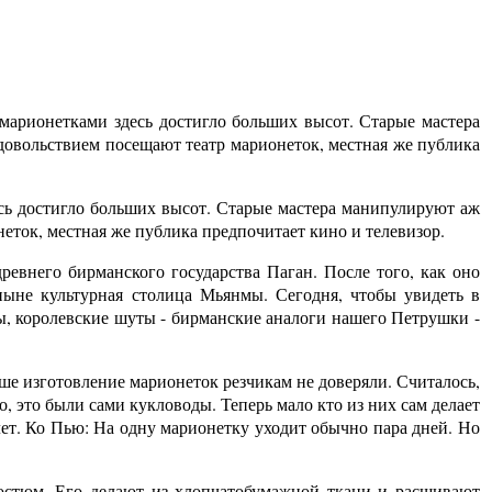
 марионетками здесь достигло больших высот. Старые мастера
овольствием посещают театр марионеток, местная же публика
есь достигло больших высот. Старые мастера манипулируют аж
ток, местная же публика предпочитает кино и телевизор.
ревнего бирманского государства Паган. После того, как оно
ныне культурная столица Мьянмы. Сегодня, чтобы увидеть в
ы, королевские шуты - бирманские аналоги нашего Петрушки -
ьше изготовление марионеток резчикам не доверяли. Считалось,
о, это были сами кукловоды. Теперь мало кто из них сам делает
лет. Ко Пью: На одну марионетку уходит обычно пара дней. Но
костюм. Его делают из хлопчатобумажной ткани и расшивают