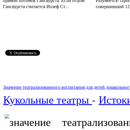
прямой потомок Гансвурста. Если отцом
Разумеется! Про
Гансвурста считается Иозеф Ст...
совершивший 12 
Значение театрализованного воспитания для детей дошкольног
Кукольные театры
-
Истоки