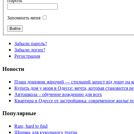
Пароль
Запомнить меня
Забыли пароль?
Забыли логин?
Регистрация
Новости
Плащ дощовик жіночий — стильний захист від дощу на к
Купить дом у моря в Одессе: мечта, которая становится р
Автошкола – обучение вождению для всех
Квартира в Одессе от застройщика: современное жилье п
Популярные
Rare, hard to find
Ширмы для кукольного театра