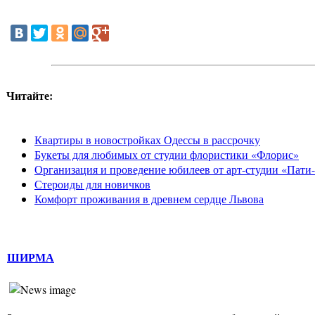
Читайте:
Квартиры в новостройках Одессы в рассрочку
Букеты для любимых от студии флористики «Флорис»
Организация и проведение юбилеев от арт-студии «Пати
Стероиды для новичков
Комфорт проживания в древнем сердце Львова
ШИРМА