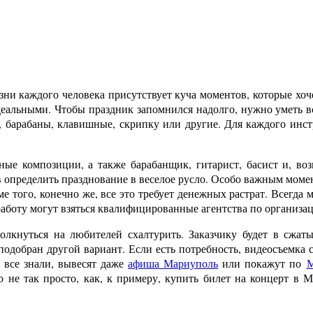
зни каждого человека присутствует куча моментов, которые хоче
еальными. Чтобы праздник запомнился надолго, нужно уметь вс
, барабаны, клавишные, скрипку или другие. Для каждого инстр
ные композиции, а также барабанщик, гитарист, басист и, в
пределить празднование в веселое русло. Особо важным моменто
ме того, конечно же, все это требует денежных растрат. Всегда
 работу могут взяться квалифицированные агентства по организа
олкнуться на любителей схалтурить. Заказчику будет в сжат
подобран другой вариант. Если есть потребность, видеосъемка
ы все знали, вывесят даже
афиша Мариуполь
или покажут по
М
то не так просто, как, к примеру, купить билет на концерт в