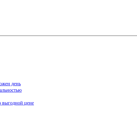
ожен день
еальностью
о выгодной цене