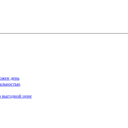
ожен день
еальностью
о выгодной цене