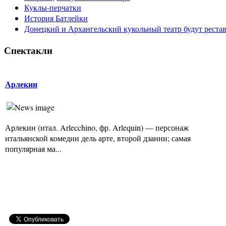
Куклы-перчатки
История Батлейки
Донецкий и Архангельский кукольный театр будут реста
Спектакли
Арлекин
Арлекин (итал. Arlecchino, фр. Arlequin) — персонаж
итальянской комедии дель арте, второй дзанни; самая
популярная ма...