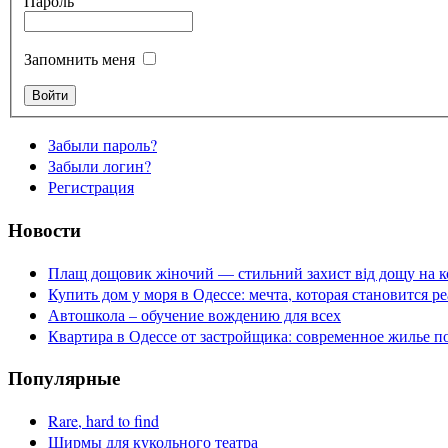
Пароль
Запомнить меня
Забыли пароль?
Забыли логин?
Регистрация
Новости
Плащ дощовик жіночий — стильний захист від дощу на к
Купить дом у моря в Одессе: мечта, которая становится р
Автошкола – обучение вождению для всех
Квартира в Одессе от застройщика: современное жилье п
Популярные
Rare, hard to find
Ширмы для кукольного театра